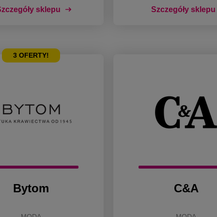
zczegóły sklepu
Szczegóły sklepu
3
OFERTY!
Bytom
C&A
MODA
MODA