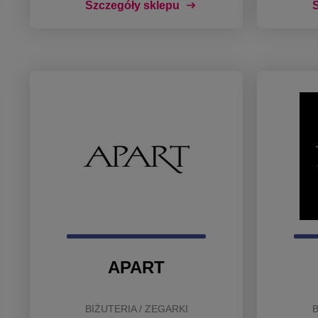
Szczegóły sklepu
S
APART
BIŻUTERIA / ZEGARKI
B