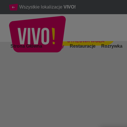
Wszystkie lokalizacje
VIVO!
STALOWA WOLA
Wyjątkowe miejsce na udane zakupy.
Strona Główna
Zakupy
Restauracje
Rozrywka
Stalowa Wola