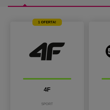
1
OFERTA!
4F
SPORT