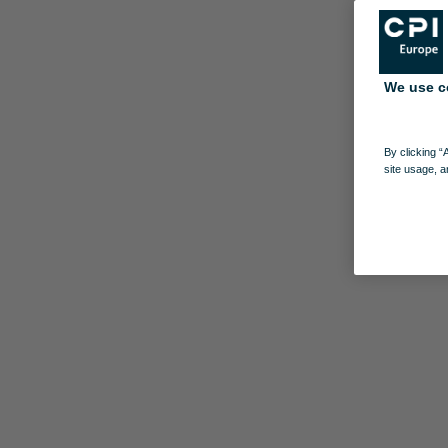
We use c
By clicking “
site usage, a