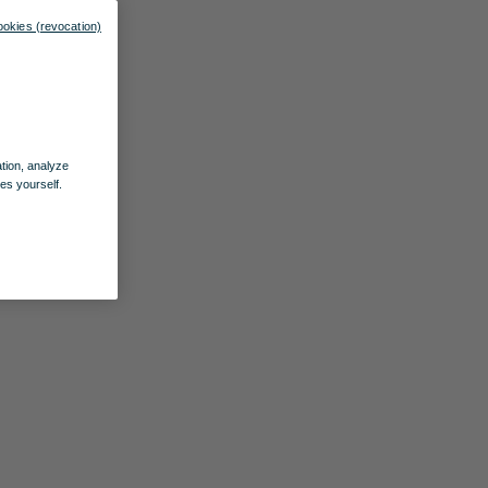
ookies (revocation)
ation, analyze
es yourself.