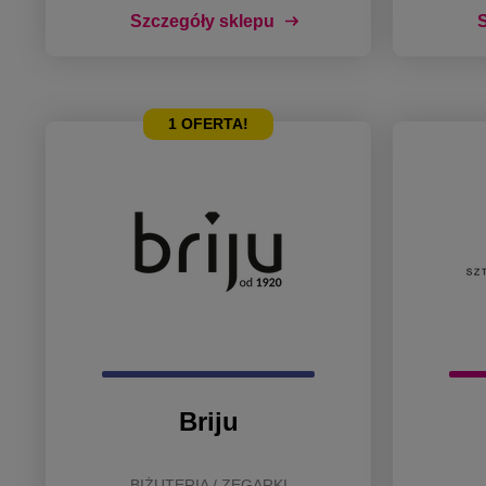
Szczegóły sklepu
S
1
OFERTA!
Briju
BIŻUTERIA / ZEGARKI