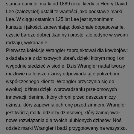
standardami tej marki od 1889 roku, kiedy to Henry David
Lee (założyciel) ustalił te wartości jako podstawę marki
Lee. W ciągu ostatnich 125 lat Lee jest synonimem
kunsztu i jakości, zapewniając doskonałe dopasowanie,
użycie bardzo dobrej tkaniny i proste, ale jedyne w swoim
rodzaju, wykonanie.
Pierwszą kolekcję Wrangler zaprojektował dla kowbojów:
składała się z dżinsowych ubrań, dzięki którym mogli oni
wygodnie siedzieć w siodle. Dziś Wrangler nadal tworzy
możliwie najlepsze dżinsy odpowiadające potrzebom
współczesnego klienta. Wrangler przyczynia się do
ewolucji dżinsu dzięki wprowadzaniu przełomowych
innowacji: denimu, który chroni przed deszczem czy
dżinsu, który zapewnia ochronę przed zimnem. Wrangler
jest twórcą marki odzieży dżinsowej, który zainicjował
nowe rozwiązania dla twoich ulubionych dżinsów. Noś
odzież marki Wrangler i bądź przygotowany na wszystko.