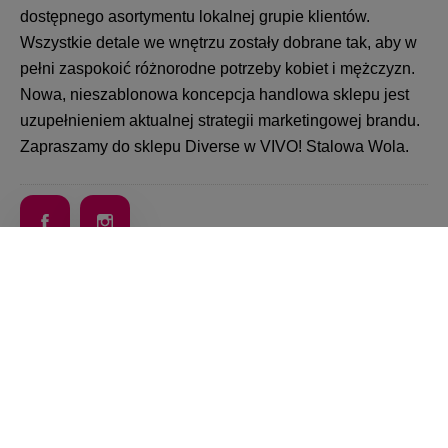
dostępnego asortymentu lokalnej grupie klientów.
Wszystkie detale we wnętrzu zostały dobrane tak, aby w
pełni zaspokoić różnorodne potrzeby kobiet i mężczyzn.
Nowa, nieszablonowa koncepcja handlowa sklepu jest
uzupełnieniem aktualnej strategii marketingowej brandu.
Zapraszamy do sklepu Diverse w VIVO! Stalowa Wola.
Wróć