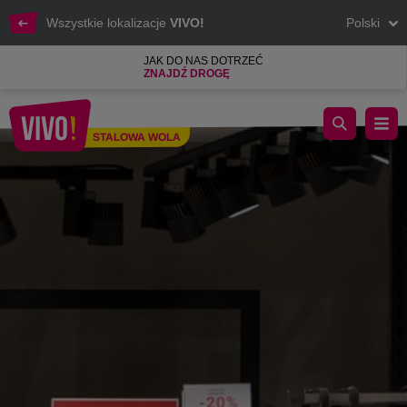
Wszystkie lokalizacje
VIVO!
Polski
JAK DO NAS DOTRZEĆ
ZNAJDŹ DROGĘ
Markowa odzież, Korzystna cena
STALOWA WOLA
Stalowa Wola