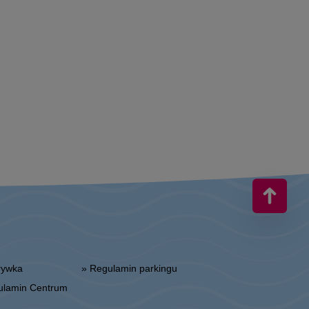
zrywka
» Regulamin parkingu
gulamin Centrum