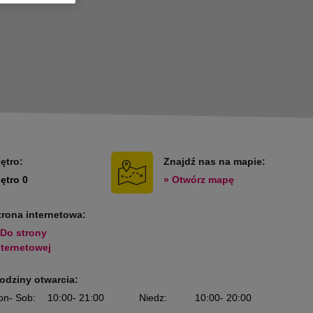
iętro:
Znajdź nas na mapie:
iętro 0
» Otwórz mapę
trona internetowa:
 Do strony
nternetowej
odziny otwarcia:
on
- Sob
:
10:00
- 21:00
Niedz
:
10:00
- 20:00