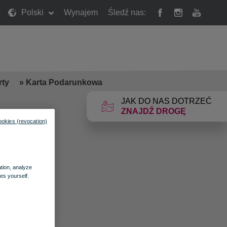
Polski
Wynajem
Śledź nas:
rty
»
Karta Podarunkowa
JAK DO NAS DOTRZEĆ
ZNAJDŹ DROGĘ
ookies (revocation)
ation, analyze
es yourself.