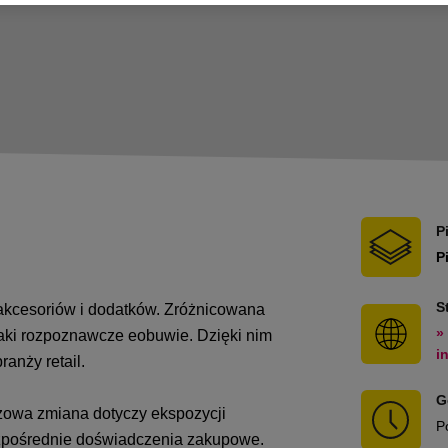
P
P
S
 akcesoriów i dodatków. Zróżnicowana
»
aki rozpoznawcze eobuwie. Dzięki nim
i
anży retail.
G
zowa zmiana dotyczy ekspozycji
P
ezpośrednie doświadczenia zakupowe.