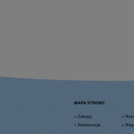
MAPA STRONY:
» Zakupy
» Ro
» Restauracje
» Re