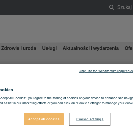
Szukaj
Szukaj
Zdrowie i uroda
Usługi
Aktualności i wydarzenia
Ofe
Only use the website with required c
ookies
Accept All Cookies”, you agree to the storing of cookies on your device to enhance site navig
nd assist in our marketing efforts or you can click on "Cookie-Settings" to manage your cooki
Accept all cookies
Cookie settings