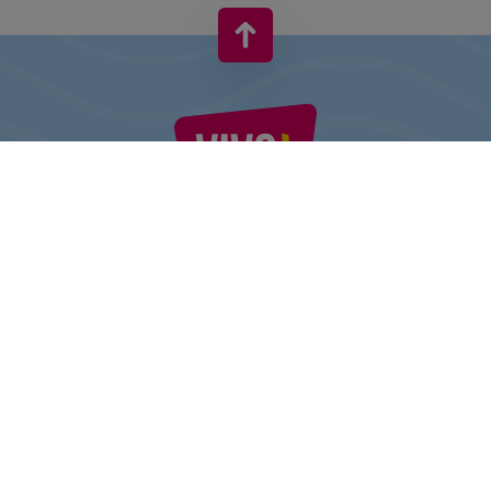
VIVO! TO MARKA NALEŻĄCA DO CPI EUROPE
Za marką VIVO! stoi firma z bogatym doświadczeniem na rynku
centrów handlowych.
» O CPI Europe
» O VIVO!
MAPA STRONY:
» Zakupy
» Regulamin Centrum