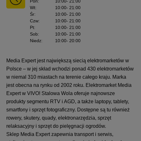
Pon
:
10:00
- 21:00
Wt
:
10:00
- 21:00
Śr
:
10:00
- 21:00
Czw
:
10:00
- 21:00
Pt
:
10:00
- 21:00
Sob
:
10:00
- 21:00
Niedz
:
10:00
- 20:00
Media Expert jest największą siecią elektromarketów w
Polsce – w jej skład wchodzi ponad 430 elektromarketów
w niemal 310 miastach na terenie całego kraju. Marka
jest obecna na rynku od 2002 roku. Elektromarket Media
Expert w VIVO! Stalowa Wola oferuje najnowsze
produkty segmentu RTV i AGD, a także laptopy, tablety,
smartfony i sprzęt fotograficzny. Dostępne są tu również
rowery, skutery, quady, elektronarzędzia, sprzęt
relaksacyjny i sprzęt do pielęgnacji ogrodów.
Sklep Media Expert zapewnia transport i serwis,