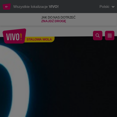
Wszystkie lokalizacje
VIVO!
Polski
JAK DO NAS DOTRZEĆ
ZNAJDŹ DROGĘ
Ubrania dla dzieci, młodzieży i dorosłych | Niska cena
STALOWA WOLA
Stalowa Wola