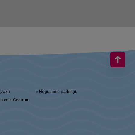
zrywka
» Regulamin parkingu
gulamin Centrum