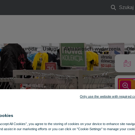
Szukaj
Szukaj
Zdrowie i uroda
Usługi
Aktualności i wydarzenia
Ofe
Only use the website with required c
ookies
Accept All Cookies”, you agree to the storing of cookies on your device to enhance site navig
nd assist in our marketing efforts or you can click on "Cookie-Settings" to manage your cooki