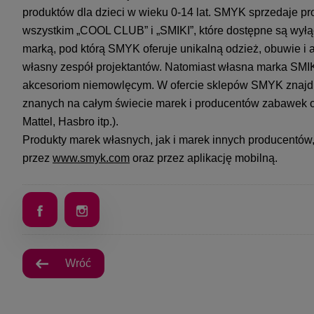
produktów dla dzieci w wieku 0-14 lat. SMYK sprzedaje p
wszystkim „COOL CLUB” i „SMIKI”, które dostępne są wył
marką, pod którą SMYK oferuje unikalną odzież, obuwie i a
własny zespół projektantów. Natomiast własna marka SMI
akcesoriom niemowlęcym. W ofercie sklepów SMYK znajdu
znanych na całym świecie marek i producentów zabawek or
Mattel, Hasbro itp.).
Produkty marek własnych, jak i marek innych producentó
przez
www.smyk.com
oraz przez aplikację mobilną.
Wróć