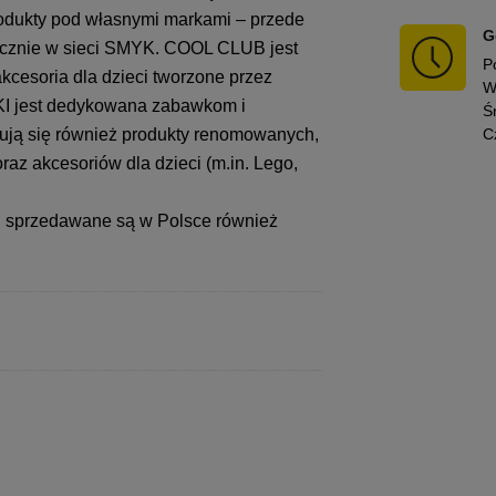
rodukty pod własnymi markami – przede
G
ącznie w sieci SMYK. COOL CLUB jest
P
kcesoria dla dzieci tworzone przez
W
KI jest dedykowana zabawkom i
Ś
ją się również produkty renomowanych,
C
az akcesoriów dla dzieci (m.in. Lego,
w, sprzedawane są w Polsce również