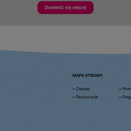
Dowiedz się więcej
MAPA STRONY:
» Zakupy
» Ro
» Restauracje
» Re