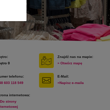
iętro:
Znajdź nas na mapie:
iętro 0
» Otwórz mapę
umer telefonu:
E-Mail:
48 603 118 549
»Napisz e-maila
trona internetowa:
 Do strony
nternetowej