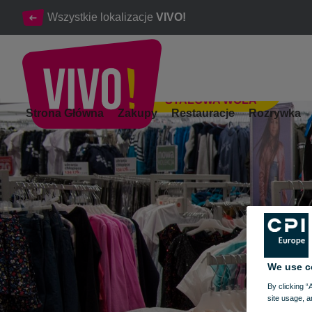
Wszystkie lokalizacje
VIVO!
STALOWA WOLA
Zabawki i akcesoria dla dzieci | Artykuły szkolne
Strona Główna
Zakupy
Restauracje
Rozrywka
Stalowa Wola
We use c
By clicking “
site usage, a