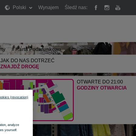
Polski
Wynajem
Śledź nas:
rty
»
Karta Podarunkowa
JAK DO NAS DOTRZEĆ
ZNAJDŹ DROGĘ
OTWARTE DO 21:00
GODZINY OTWARCIA
ookies (revocation)
ation, analyze
es yourself.