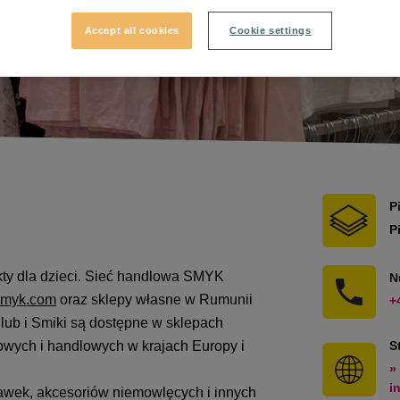
Accept all cookies
Cookie settings
P
P
kty dla dzieci. Sieć handlowa SMYK
N
smyk.com
oraz sklepy własne w Rumunii
+
lub i Smiki są dostępne w sklepach
owych i handlowych w krajach Europy i
S
»
i
awek, akcesoriów niemowlęcych i innych