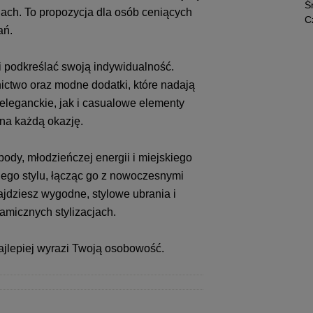
Ś
cjach. To propozycja dla osób ceniących
C
ań.
 i podkreślać swoją indywidualność.
ctwo oraz modne dodatki, które nadają
 eleganckie, jak i casualowe elementy
 na każdą okazję.
ody, młodzieńczej energii i miejskiego
kiego stylu, łącząc go z nowoczesnymi
jdziesz wygodne, stylowe ubrania i
amicznych stylizacjach.
najlepiej wyrazi Twoją osobowość.