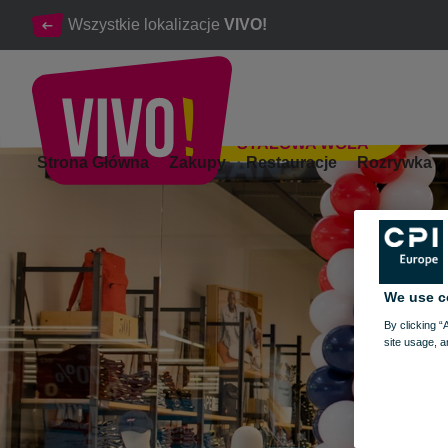
Wszystkie lokalizacje
VIVO!
STALOWA WOLA
LEVI'S®, GUESS I TOMMY JEANS
Strona Główna
Zakupy
Restauracje
Rozrywka
Stalowa Wola
We use c
By clicking “
site usage, a