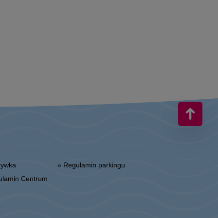
zrywka
» Regulamin parkingu
gulamin Centrum