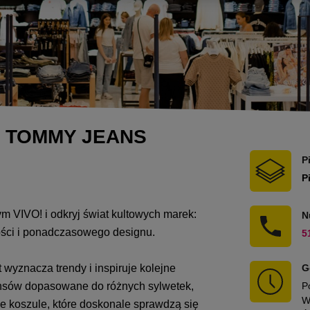
 I TOMMY JEANS
P
P
VIVO! i odkryj świat kultowych marek:
N
ości i ponadczasowego designu.
5
 wyznacza trendy i inspiruje kolejne
G
eansów dopasowane do różnych sylwetek,
P
W
ne koszule, które doskonale sprawdzą się