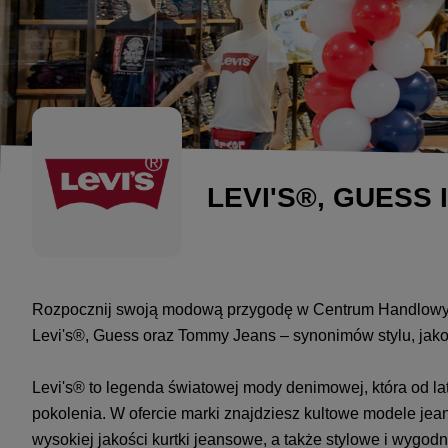
LEVI'S®, GUESS
Rozpocznij swoją modową przygodę w Centrum Handlowym 
Levi's®, Guess oraz Tommy Jeans – synonimów stylu, jak
Levi's® to legenda światowej mody denimowej, która od lat
pokolenia. W ofercie marki znajdziesz kultowe modele j
wysokiej jakości kurtki jeansowe, a także stylowe i wygod