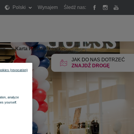
Polski
Wynajem
Śledź nas:
rty
»
Karta Podarunkowa
JAK DO NAS DOTRZEĆ
ZNAJDŹ DROGĘ
ookies (revocation)
ation, analyze
es yourself.