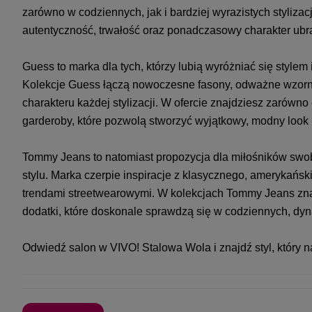
zarówno w codziennych, jak i bardziej wyrazistych styliza
autentyczność, trwałość oraz ponadczasowy charakter ubr
Guess to marka dla tych, którzy lubią wyróżniać się stylem
Kolekcje Guess łączą nowoczesne fasony, odważne wzorni
charakteru każdej stylizacji. W ofercie znajdziesz zarówno
garderoby, które pozwolą stworzyć wyjątkowy, modny look
Tommy Jeans to natomiast propozycja dla miłośników swob
stylu. Marka czerpie inspiracje z klasycznego, amerykańs
trendami streetwearowymi. W kolekcjach Tommy Jeans zna
dodatki, które doskonale sprawdzą się w codziennych, dyn
Odwiedź salon w VIVO! Stalowa Wola i znajdź styl, który 