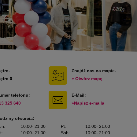
iętro:
Znajdź nas na mapie:
iętro 0
» Otwórz mapę
umer telefonu:
E-Mail:
13 325 640
»Napisz e-maila
odziny otwarcia:
on
:
10:00
- 21:00
Pt
:
10:00
- 21:00
t
:
10:00
- 21:00
Sob
:
10:00
- 21:00