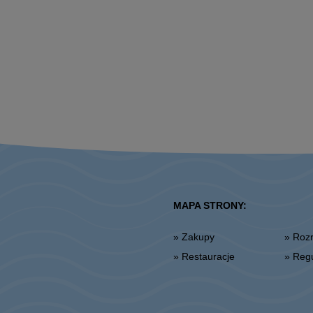
MAPA STRONY:
» Zakupy
» Ro
» Restauracje
» Re