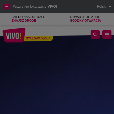
Wszystkie lokalizacje
VIVO!
Polski
JAK DO NAS DOTRZEĆ
OTWARTE DO 21:00
ZNAJDŹ DROGĘ
GODZINY OTWARCIA
Sieć komórkowa, mobilny internet, modemy
STALOWA WOLA
Stalowa Wola