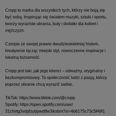
Cropp
to marka dla wszystkich tych, którzy nie boją się
być sobą. Inspirując się światem muzyki, sztuki i sportu,
tworzy wyraziste ubrania, buty i dodatki dla kobiet i
mężczyzn.
Czerpie ze swojej prawie dwudziestoletniej historii,
kreatywnie łącząc miejski styl, nowoczesne inspiracje i
lokalną tożsamość.
Cropp
jest taki, jak jego klienci – odważny, oryginalny i
bezkompromisowy. To społeczność ludzi z pasją, którzy
poprzez ubranie chcą wyrazić siebie.
TikTok:
https://www.tiktok.com/@
cropp
Spotify:
https://open.spotify.com/user/
31chirtg3vdpfzubpwdtfw3ikxbm?
si=4b6175c73c5f49f1