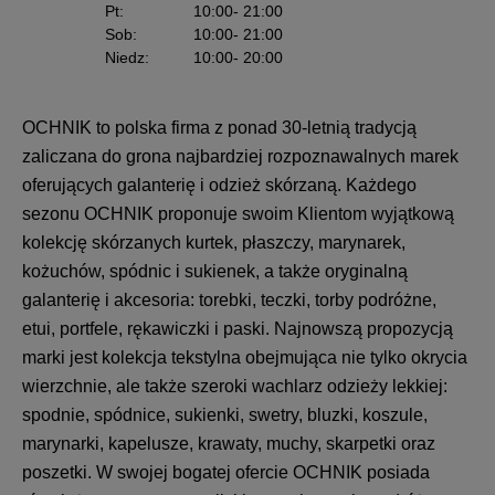
Pt
:
10:00
- 21:00
Sob
:
10:00
- 21:00
Niedz
:
10:00
- 20:00
OCHNIK to polska firma z ponad 30-letnią tradycją
zaliczana do grona najbardziej rozpoznawalnych marek
oferujących galanterię i odzież skórzaną. Każdego
sezonu OCHNIK proponuje swoim Klientom wyjątkową
kolekcję skórzanych kurtek, płaszczy, marynarek,
kożuchów, spódnic i sukienek, a także oryginalną
galanterię i akcesoria: torebki, teczki, torby podróżne,
etui, portfele, rękawiczki i paski. Najnowszą propozycją
marki jest kolekcja tekstylna obejmująca nie tylko okrycia
wierzchnie, ale także szeroki wachlarz odzieży lekkiej:
spodnie, spódnice, sukienki, swetry, bluzki, koszule,
marynarki, kapelusze, krawaty, muchy, skarpetki oraz
poszetki. W swojej bogatej ofercie OCHNIK posiada