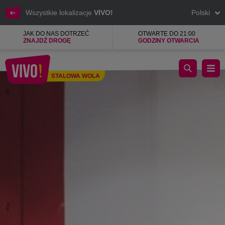
Wszystkie lokalizacje
VIVO!
Polski
JAK DO NAS DOTRZEĆ
OTWARTE DO 21:00
ZNAJDŹ DROGĘ
GODZINY OTWARCIA
Dżinsy, bluzy, moda, buty i akcesoria
STALOWA WOLA
Stalowa Wola