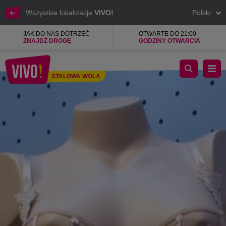
Wszystkie lokalizacje
VIVO!
Polski
JAK DO NAS DOTRZEĆ
OTWARTE DO 21:00
ZNAJDŹ DROGĘ
GODZINY OTWARCIA
Rajstopy, majtki, biustonosze, legginsy, skarpetki, pończochy i
STALOWA WOLA
Stalowa Wola