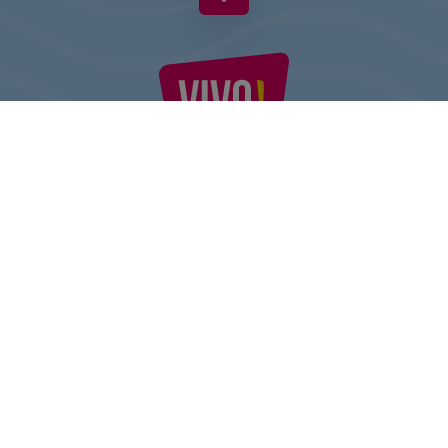
VIVO! TO MARKA NALEŻĄCA DO CPI EUROPE
Za marką VIVO! stoi firma z bogatym doświadczeniem na rynku
centrów handlowych.
» O CPI Europe
» O VIVO!
MAPA STRONY:
» Zakupy
» Regulamin Centrum
» Restauracje
» Regulamin parkingu
» Rozrywka