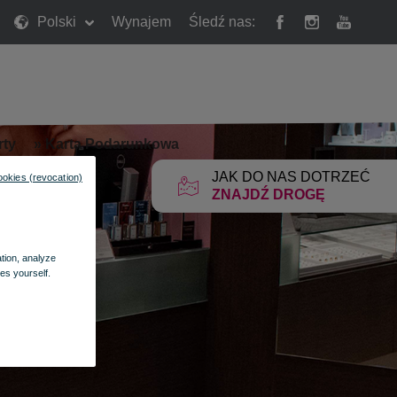
Polski
Wynajem
Śledź nas:
rty
»
Karta Podarunkowa
JAK DO NAS DOTRZEĆ
ookies (revocation)
ZNAJDŹ DROGĘ
ation, analyze
es yourself.