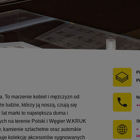
P
P
. To marzenie kobiet i mężczyzn od
N
 ludzie, którzy ją noszą, czują się
+
 lat marki to największa duma i
ych na terenie Polski i Węgier W.KRUK
S
ty, kamienie szlachetne oraz autorskie
»
i
ruje kolekcję akcesoriów sygnowanych