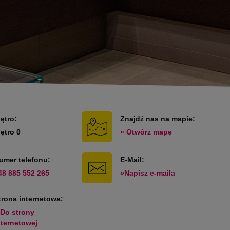
iętro:
Znajdź nas na mapie:
iętro 0
» Otwórz mapę
umer telefonu:
E-Mail:
48 885 552 265
»Napisz e-maila
trona internetowa:
 Do strony
nternetowej