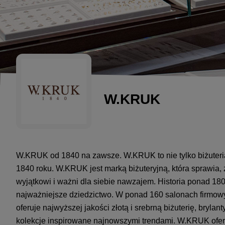
W.KRUK
W.KRUK od 1840 na zawsze. W.KRUK to nie tylko biżuteria
1840 roku. W.KRUK jest marką biżuteryjną, która sprawia, że
wyjątkowi i ważni dla siebie nawzajem. Historia ponad 180
najważniejsze dziedzictwo. W ponad 160 salonach firmow
oferuje najwyższej jakości złotą i srebrną biżuterię, brylan
kolekcje inspirowane najnowszymi trendami. W.KRUK ofe