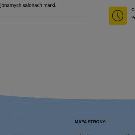
cjonarnych salonach marki.
G
P
MAPA STRONY: