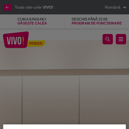
Toate site-urile
VIVO!
Română
CUM AJUNGI AICI
DESCHIS PÂNĂ 22:00
GĂSEȘTE CALEA
PROGRAM DE FUNCȚIONARE
BSB, companie greceasca de top, haine dama
PITESTI
Pitesti