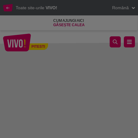
Toate site-urile
VIVO!
Română
CUM AJUNGI AICI
GĂSEȘTE CALEA
Diversitate culinara la restaurantele si cafenele VIVO!
PITESTI
Pitesti