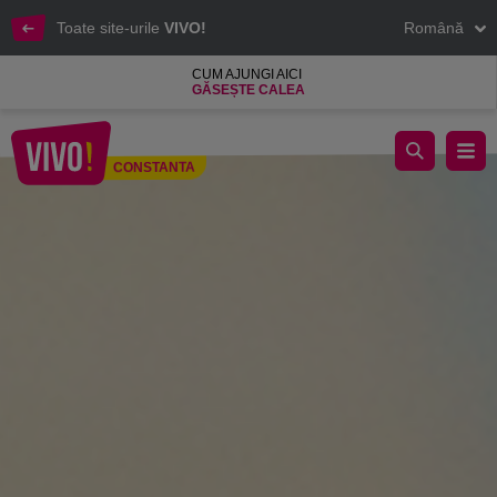
Toate site-urile
VIVO!
Română
CUM AJUNGI AICI
GĂSEȘTE CALEA
Oferte și promoții la mall-ul tau preferat
CONSTANTA
Constanta