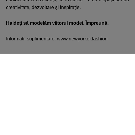
creativitate, dezvoltare și inspirație.
Haideți să modelăm viitorul modei. Împreună.
Informații suplimentare: www.newyorker.fashion
Înapoi
Toate ofertele de la VIVO!
Constanta