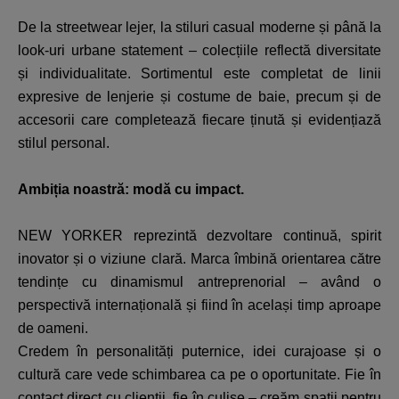
De la streetwear lejer, la stiluri casual moderne și până la
look-uri urbane statement – colecțiile reflectă diversitate
și individualitate. Sortimentul este completat de linii
expresive de lenjerie și costume de baie, precum și de
accesorii care completează fiecare ținută și evidențiază
stilul personal.
Ambiția noastră: modă cu impact.
NEW YORKER reprezintă dezvoltare continuă, spirit
inovator și o viziune clară. Marca îmbină orientarea către
tendințe cu dinamismul antreprenorial – având o
perspectivă internațională și fiind în același timp aproape
de oameni.
Credem în personalități puternice, idei curajoase și o
cultură care vede schimbarea ca pe o oportunitate. Fie în
contact direct cu clienții, fie în culise – creăm spații pentru