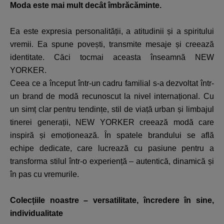
Moda este mai mult decât îmbrăcăminte.
Ea este expresia personalității, a atitudinii și a spiritului
vremii. Ea spune povești, transmite mesaje și creează
identitate. Căci tocmai aceasta înseamnă NEW
YORKER.
Ceea ce a început într-un cadru familial s-a dezvoltat într-
un brand de modă recunoscut la nivel internațional. Cu
un simț clar pentru tendințe, stil de viață urban și limbajul
tinerei generații, NEW YORKER creează modă care
inspiră și emoționează. În spatele brandului se află
echipe dedicate, care lucrează cu pasiune pentru a
transforma stilul într-o experiență – autentică, dinamică și
în pas cu vremurile.
Colecțiile noastre – versatilitate, încredere în sine,
individualitate