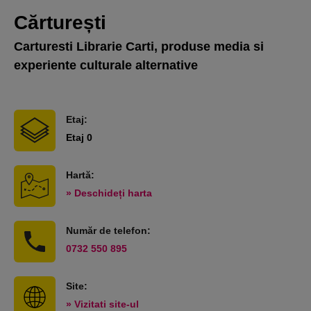
Cărturești
Carturesti Librarie Carti, produse media si
experiente culturale alternative
Etaj:
Etaj 0
Hartă:
» Deschideți harta
Număr de telefon:
0732 550 895
Site:
» Vizitati site-ul