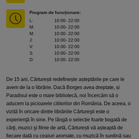
Program de funcționare:
L
:
10:00
- 22:00
M
:
10:00
- 22:00
M
:
10:00
- 22:00
J
:
10:00
- 22:00
V
:
10:00
- 22:00
S
:
10:00
- 22:00
D
:
10:00
- 22:00
De 15 ani, Cărturești redefinește așteptările pe care le
avem de la o librărie. Dacă Borges avea dreptate, și
Paradisul este o mare bibliotecă, noi încercăm să o
aducem la picioarele cititorilor din România. De aceea, o
vizită în oricare dintre librăriile Cărtureşti este o
experienţă în sine. Pe lângă o selecție foarte bogată de
cărţi, muzici şi filme de artă, Cărturești vă așteaptă de
fiecare dată cu ceaiuri aromate, cu muzică în surdină sau