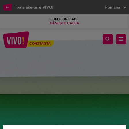
Toate site-urile
VIVO!
Română
CUM AJUNGI AICI
GĂSEȘTE CALEA
Carturesti redefineste de 15 ani notiunea de librarie.
CONSTANTA
Constanta