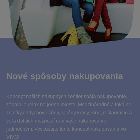
Nové spôsoby nakupovania
Koncept našich nákupných centier spája nakupovanie,
zábavu a relax na jedno miesto. Medzinárodné a lokálne
značky,oddychové zóny, salóny krásy, kino, reštaurácie a
veľa ďalších možností robí vaše nakupovanie
jedinečným. Vyskúšajte tento koncept nakupovania vo
VIVO!