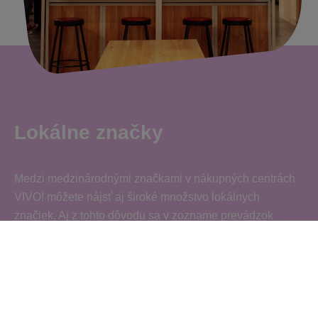
Lokálne značky
Medzi medzinárodnými značkami v nákupných centrách
VIVO! môžete nájsť aj široké množstvo lokálnych
značiek. Aj z tohto dôvodu sa v zozname prevádzok
nachádzajú aj predajne s lokálnymi produktami od
lokálnych dodávateľov a farmárov.