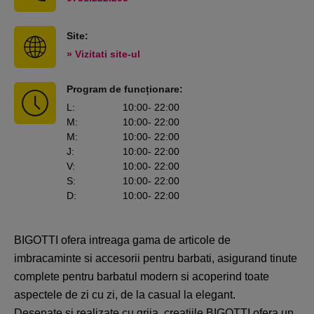
Site:
» Vizitati site-ul
Program de funcționare:
L
:
10:00
- 22:00
M
:
10:00
- 22:00
M
:
10:00
- 22:00
J
:
10:00
- 22:00
V
:
10:00
- 22:00
S
:
10:00
- 22:00
D
:
10:00
- 22:00
BIGOTTI ofera intreaga gama de articole de
imbracaminte si accesorii pentru barbati, asigurand tinute
complete pentru barbatul modern si acoperind toate
aspectele de zi cu zi, de la casual la elegant.
Desenate si realizate cu grija, creatiile BIGOTTI ofera un