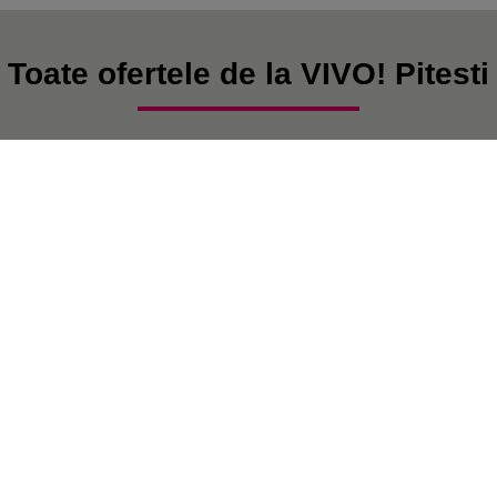
Toate ofertele de la VIVO! Pitesti
În prezent, nu există postări.