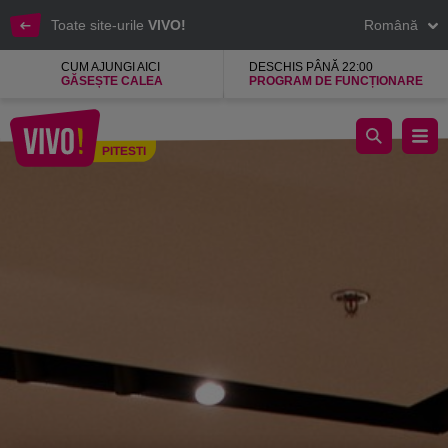
Toate site-urile
VIVO!
Română
CUM AJUNGI AICI
DESCHIS PÂNĂ 22:00
GĂSEȘTE CALEA
PROGRAM DE FUNCȚIONARE
Bigotti, haine si accesorii pentru barbati
PITESTI
Pitesti