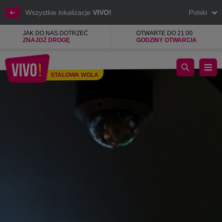
Wszystkie lokalizacje
VIVO!
Polski
JAK DO NAS DOTRZEĆ
OTWARTE DO 21:00
ZNAJDŹ DROGĘ
GODZINY OTWARCIA
Nowoczesne Kino, Komfortowe seanse
STALOWA WOLA
Stalowa Wola