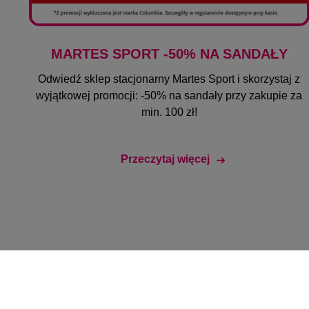
MARTES SPORT -50% NA SANDAŁY
Odwiedź sklep stacjonarny Martes Sport i skorzystaj z
wyjątkowej promocji: -50% na sandały przy zakupie za
min. 100 zł!
Przeczytaj więcej