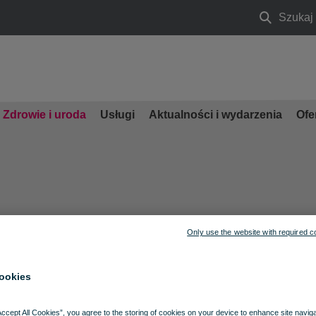
Szukaj
Szukaj
Zdrowie i uroda
Usługi
Aktualności i wydarzenia
Ofe
Only use the website with required c
ookies
Accept All Cookies”, you agree to the storing of cookies on your device to enhance site navig