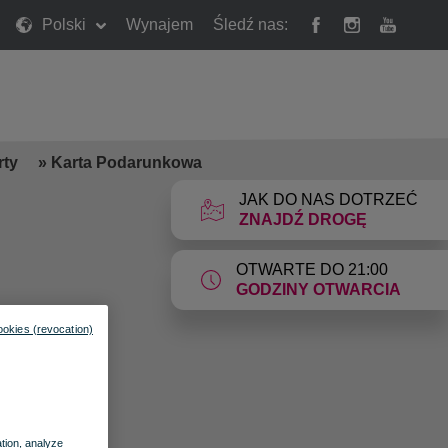
Polski
Wynajem
Śledź nas:
rty
»
Karta Podarunkowa
JAK DO NAS DOTRZEĆ
ZNAJDŹ DROGĘ
OTWARTE DO 21:00
GODZINY OTWARCIA
ookies (revocation)
ation, analyze