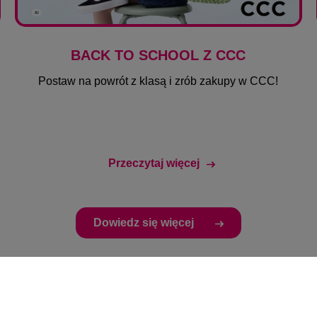
BACK TO SCHOOL Z CCC
Postaw na powrót z klasą i zrób zakupy w CCC!
Przeczytaj więcej
Dowiedz się więcej