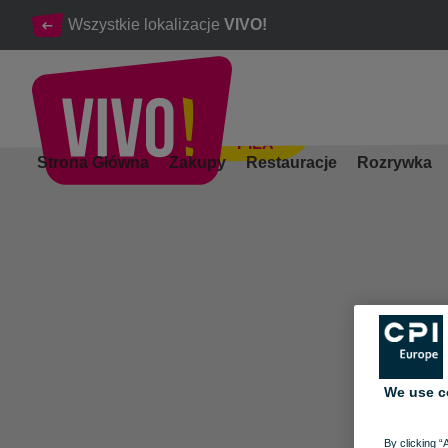
Wszystkie lokalizacje
VIVO!
PIŁA
Uroda i zdrowie idą w parze w VIVO! Piła
Strona Główna
Zakupy
Restauracje
Rozrywka
Piła
We use c
By clicking “