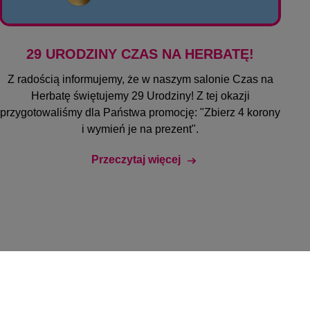
29 URODZINY CZAS NA HERBATĘ!
Z radością informujemy, że w naszym salonie Czas na
Herbatę świętujemy 29 Urodziny! Z tej okazji
przygotowaliśmy dla Państwa promocję: "Zbierz 4 korony
i wymień je na prezent".
Przeczytaj więcej