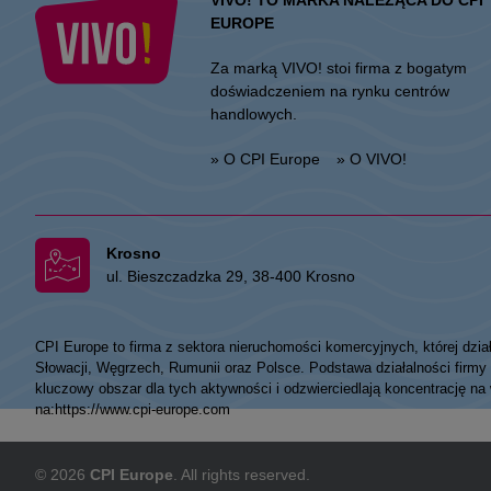
VIVO! TO MARKA NALEŻĄCA DO CPI
EUROPE
Za marką VIVO! stoi firma z bogatym
doświadczeniem na rynku centrów
handlowych.
» O CPI Europe
» O VIVO!
Krosno
ul. Bieszczadzka 29, 38-400 Krosno
CPI Europe to firma z sektora nieruchomości komercyjnych, której dzia
Słowacji, Węgrzech, Rumunii oraz Polsce. Podstawa działalności fir
kluczowy obszar dla tych aktywności i odzwierciedlają koncentrację na
na:
https://www.cpi-europe.com
© 2026
CPI Europe
. All rights reserved.