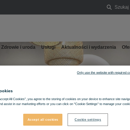
Szukaj
Szukaj
Zdrowie i uroda
Usługi
Aktualności i wydarzenia
Ofe
Only use the website with required c
ookies
Accept All Cookies”, you agree to the storing of cookies on your device to enhance site navig
nd assist in our marketing efforts or you can click on "Cookie-Settings" to manage your cooki
Accept all cookies
Cookie settings