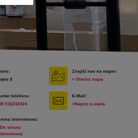
iętro:
Znajdź nas na mapie:
iętro 0
» Otwórz mapę
umer telefonu:
E-Mail:
48 516242424
»Napisz e-maila
trona internetowa:
 Do strony
nternetowej