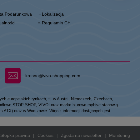
arta Podarunkowa
» Lokalizacja
tualności
» Regulamin CH
krosno@vivo-shopping.com
ych europejskich rynkach, tj. w Austrii, Niemczech, Czechach,
 handlowe STOP SHOP, VIVO! oraz marka biurowa myhive stanowią
eks ATX) oraz w Warszawie. Więcej informacji dostępnych jest
Stopka prawna
|
Cookies
|
Zgoda na newsletter
|
Monitoring