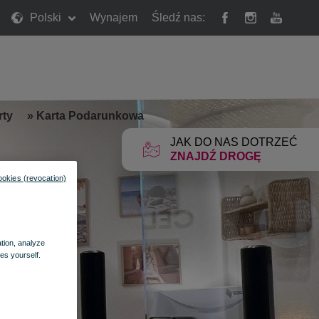
Polski
Wynajem
Śledź nas:
rty
»
Karta Podarunkowa
JAK DO NAS DOTRZEĆ
ZNAJDŹ DROGĘ
ookies (revocation)
ation, analyze
es yourself.