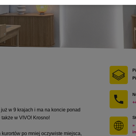
P
P
N
+
 już w 9 krajach i ma na koncie ponad
 także w VIVO! Krosno!
S
»
i
 kurortów po mniej oczywiste miejsca,