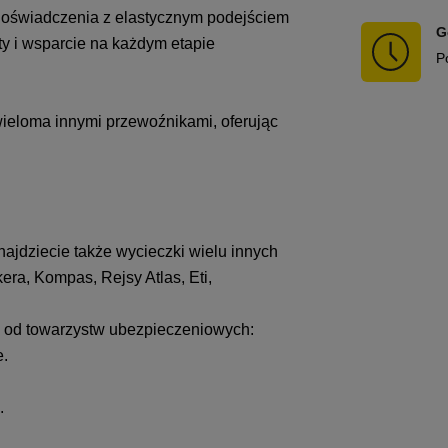
 doświadczenia z elastycznym podejściem
G
rty i wsparcie na każdym etapie
P
 wieloma innymi przewoźnikami, oferując
najdziecie także wycieczki wielu innych
era, Kompas, Rejsy Atlas, Eti,
e od towarzystw ubezpieczeniowych:
e.
.