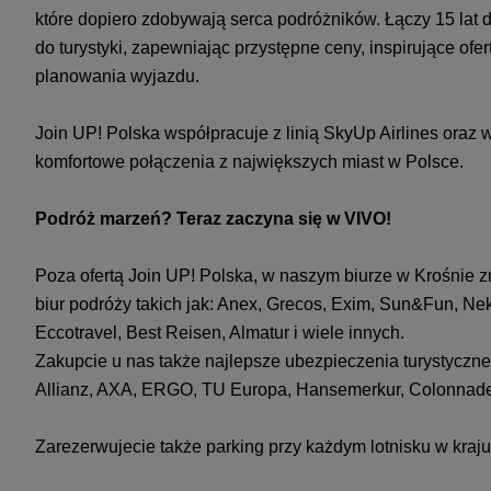
które dopiero zdobywają serca podróżników. Łączy 15 lat
do turystyki, zapewniając przystępne ceny, inspirujące ofe
planowania wyjazdu.
Join UP! Polska współpracuje z linią SkyUp Airlines oraz
komfortowe połączenia z największych miast w Polsce.
Podróż marzeń? Teraz zaczyna się w VIVO!
Poza ofertą Join UP! Polska, w naszym biurze w Krośnie z
biur podróży takich jak: Anex, Grecos, Exim, Sun&Fun, Nek
Eccotravel, Best Reisen, Almatur i wiele innych.
Zakupcie u nas także najlepsze ubezpieczenia turystyczn
Allianz, AXA, ERGO, TU Europa, Hansemerkur, Colonnad
Zarezerwujecie także parking przy każdym lotnisku w kraju