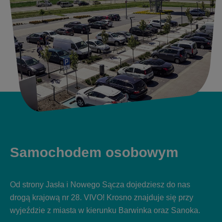
Samochodem
osobowym
Od strony Jasła i Nowego Sącza dojedziesz do nas
drogą krajową nr 28. VIVO! Krosno znajduje się przy
wyjeździe z miasta w kierunku Barwinka oraz Sanoka.