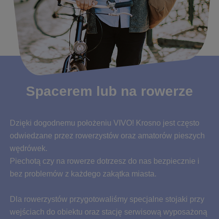
Spacerem lub na rowerze
Dzięki dogodnemu położeniu VIVO! Krosno jest często
odwiedzane przez rowerzystów oraz amatorów pieszych
wędrówek.
Piechotą czy na rowerze dotrzesz do nas bezpiecznie i
bez problemów z każdego zakątka miasta.
Dla rowerzystów przygotowaliśmy specjalne stojaki przy
wejściach do obiektu oraz stację serwisową wyposażoną