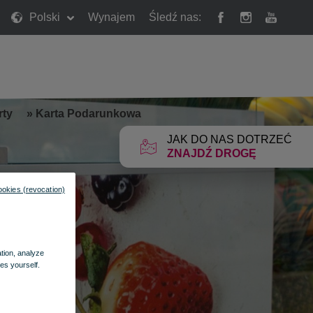
Polski
Wynajem
Śledź nas:
rty
»
Karta Podarunkowa
JAK DO NAS DOTRZEĆ
ZNAJDŹ DROGĘ
ookies (revocation)
ation, analyze
es yourself.