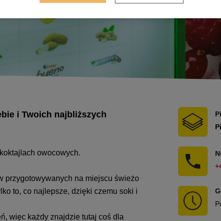
bie i Twoich najbliższych
P
P
z koktajlach owocowych.
N
+
w przygotowywanych na miejscu świeżo
o to, co najlepsze, dzięki czemu soki i
G
P
, więc każdy znajdzie tutaj coś dla