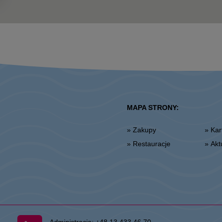
MAPA STRONY:
» Zakupy
» K
» Restauracje
» Ak
Administracja:
+48 13 433 46 70