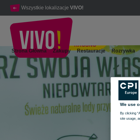
Wszystkie lokalizacje
VIVO!
KROSNO
Świeże wyciskane soki z warzyw i owoców
Strona Główna
Zakupy
Restauracje
Rozrywka
Krosno
We use c
By clicking “
site usage, a