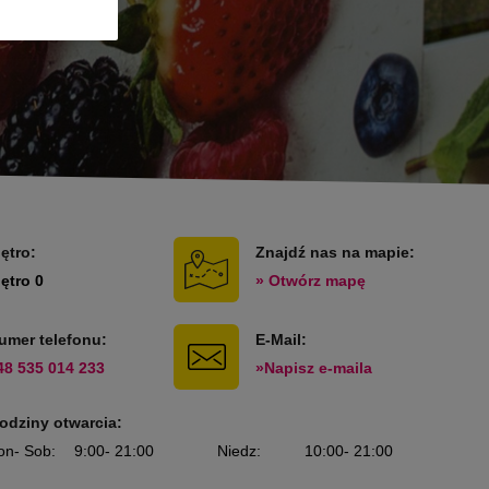
iętro:
Znajdź nas na mapie:
iętro 0
» Otwórz mapę
umer telefonu:
E-Mail:
48 535 014 233
»Napisz e-maila
odziny otwarcia:
on
- Sob
:
9:00
- 21:00
Niedz
:
10:00
- 21:00