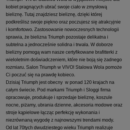
kobiet pragnących ubrać swoje ciało w zmysłową
bieliznę. Tutaj znajdziesz bieliznę, dzięki której
podkreślisz swoje piękno oraz poczujesz się atrakcyjnie
i komfortowo. Zastosowanie nowoczesnych technologii
sprawia, że bielizna Triumph pozostaje delikatna i
subtelna a jednocześnie solidna i trwała. W doborze
bielizny pomogą wam nasze certyfikowane brafitterki z
wieloletnim doświadczeniem, które nie boją się żadnego
rozmiaru. Salon Triumph w VIVO! Stalowa Wola pomoże
Ci poczuć się na prawdę kobieco.
Dzisiaj Triumph jest obecny w ponad 120 krajach na
całym świecie. Pod markami Triumph i Sloggi firma
opracowuje, produkuje i sprzedaje bieliznę, koszule
nocne, piżamy, ubrania dzienne, akcesoria modowe oraz
stroje kąpielowe łącząc perfekcję wykonania i
niezrównaną wygodę z najnowszymi trendami mody.
Od lat 70tych dwudziestego wieku Triumph realizuje