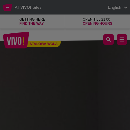
All
VIVO!
Sites
English
GETTING HERE
OPEN TILL 21:00
FIND THE WAY
OPENING HOURS
Designer women's lingerie
STALOWA WOLA
Stalowa Wola