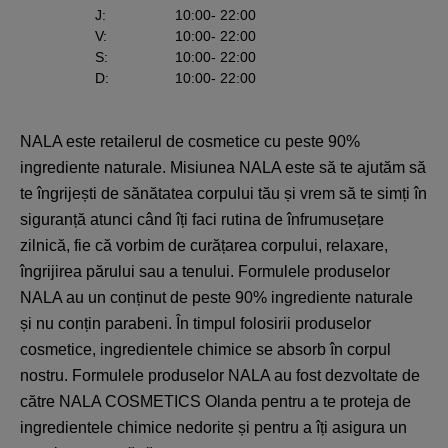
J
:
10:00
- 22:00
V
:
10:00
- 22:00
S
:
10:00
- 22:00
D
:
10:00
- 22:00
NALA este retailerul de cosmetice cu peste 90%
ingrediente naturale. Misiunea NALA este să te ajutăm să
te îngrijești de sănătatea corpului tău și vrem să te simți în
siguranță atunci când îți faci rutina de înfrumusețare
zilnică, fie că vorbim de curățarea corpului, relaxare,
îngrijirea părului sau a tenului. Formulele produselor
NALA au un conținut de peste 90% ingrediente naturale
și nu conțin parabeni. În timpul folosirii produselor
cosmetice, ingredientele chimice se absorb în corpul
nostru. Formulele produselor NALA au fost dezvoltate de
către NALA COSMETICS Olanda pentru a te proteja de
ingredientele chimice nedorite și pentru a îți asigura un