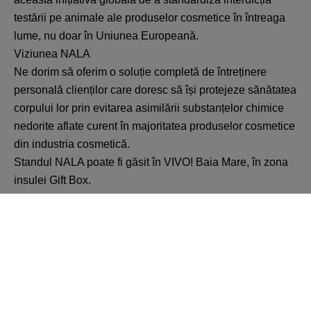
testării pe animale ale produselor cosmetice în întreaga
lume, nu doar în Uniunea Europeană.
Viziunea NALA
Ne dorim să oferim o soluție completă de întreținere
personală clienților care doresc să își protejeze sănătatea
corpului lor prin evitarea asimilării substanțelor chimice
nedorite aflate curent în majoritatea produselor cosmetice
din industria cosmetică.
Standul NALA poate fi găsit în VIVO! Baia Mare, în zona
insulei Gift Box.
Înapoi