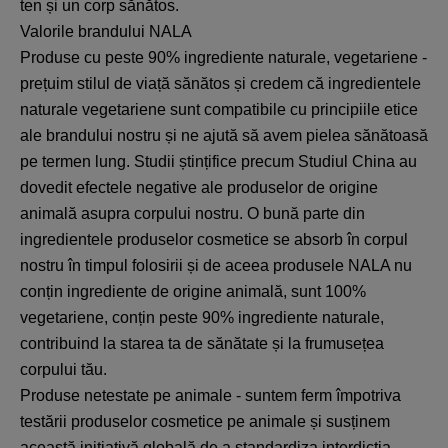
ten și un corp sănătos.
Valorile brandului NALA
Produse cu peste 90% ingrediente naturale, vegetariene -
prețuim stilul de viață sănătos și credem că ingredientele
naturale vegetariene sunt compatibile cu principiile etice
ale brandului nostru și ne ajută să avem pielea sănătoasă
pe termen lung. Studii ștințifice precum Studiul China au
dovedit efectele negative ale produselor de origine
animală asupra corpului nostru. O bună parte din
ingredientele produselor cosmetice se absorb în corpul
nostru în timpul folosirii și de aceea produsele NALA nu
conțin ingrediente de origine animală, sunt 100%
vegetariene, conțin peste 90% ingrediente naturale,
contribuind la starea ta de sănătate și la frumusețea
corpului tău.
Produse netestate pe animale - suntem ferm împotriva
testării produselor cosmetice pe animale și susținem
această inițiativă globală de a standardiza interdicția