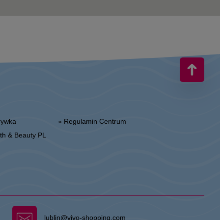
zrywka
» Regulamin Centrum
alth & Beauty PL
lublin@vivo-shopping.com