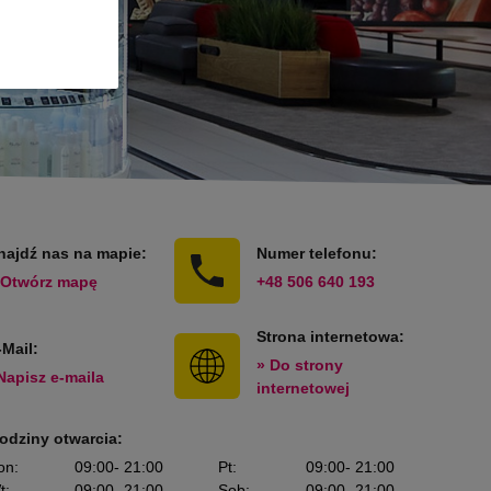
najdź nas na mapie:
Numer telefonu:
 Otwórz mapę
+48 506 640 193
Strona internetowa:
-Mail:
» Do strony
Napisz e-maila
internetowej
odziny otwarcia:
on
:
09:00
- 21:00
Pt
:
09:00
- 21:00
t
:
09:00
- 21:00
Sob
:
09:00
- 21:00