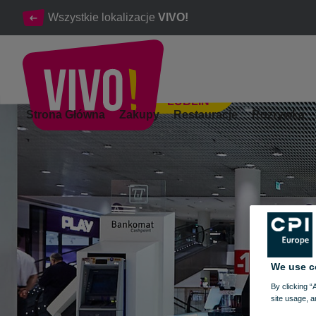
Wszystkie lokalizacje
VIVO!
LUBLIN
Profesjonalna stylizacja i pielęgnacja paznokci
Strona Główna
Zakupy
Restauracje
Rozrywka
Lublin
We use c
By clicking “
site usage, a