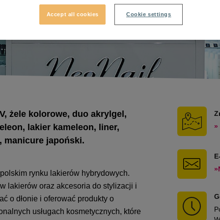
Accept all cookies
Cookie settings
, żele kolorowe, duo akrylgel,
Z
leon, lakier kameleon, liner,
»
, manicure japoński.
E
»
polskim rynku lakierów hybrydowych.
lakierów oraz akcesoria do stylizacji i
G
ać o dłonie i oferować produkty o
P
sjonalnych usługach kosmetycznych, które
W