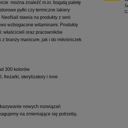
rcie można znaleźć m.in. bogatą paletę
Ś
olorowe pyłki czy termiczne lakiery
C
eoNail stawia na produkty z serii
atkowo wzbogacone witaminami. Produkty
: właścicieli oraz pracowników
z branży manicure, jak i do miłośniczek
ad 300 kolorów
rezarki, sterylizatory i inne
 pokazywanie nowych rozwiązań
eagujemy na zmieniające się potrzeby,