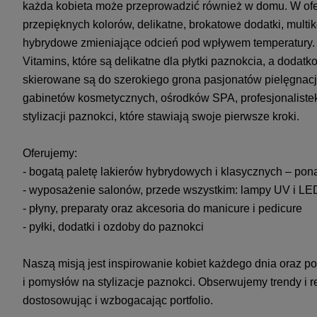
każda kobieta może przeprowadzić również w domu. W ofe
przepięknych kolorów, delikatne, brokatowe dodatki, multik
hybrydowe zmieniające odcień pod wpływem temperatury. N
Vitamins, które są delikatne dla płytki paznokcia, a dod
skierowane są do szerokiego grona pasjonatów pielęgnacji
gabinetów kosmetycznych, ośrodków SPA, profesjonalistek 
stylizacji paznokci, które stawiają swoje pierwsze kroki.
Oferujemy:
- bogatą paletę lakierów hybrydowych i klasycznych – pon
- wyposażenie salonów, przede wszystkim: lampy UV i LED, f
- płyny, preparaty oraz akcesoria do manicure i pedicure
- pyłki, dodatki i ozdoby do paznokci
Naszą misją jest inspirowanie kobiet każdego dnia oraz
i pomysłów na stylizacje paznokci. Obserwujemy trendy i r
dostosowując i wzbogacając portfolio.