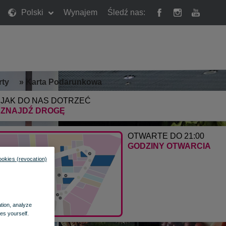
Polski
Wynajem
Śledź nas:
rty
»
Karta Podarunkowa
JAK DO NAS DOTRZEĆ
ZNAJDŹ DROGĘ
OTWARTE DO 21:00
GODZINY OTWARCIA
ookies (revocation)
ation, analyze
es yourself.