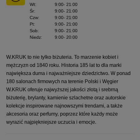
Wt
:
9:00
- 21:00
Śr
:
9:00
- 21:00
Czw
:
9:00
- 21:00
Pt
:
9:00
- 21:00
Sob
:
9:00
- 21:00
Niedz
:
9:00
- 20:00
W.KRUK to nie tylko biżuteria. To marzenie kobiet i
mężczyzn od 1840 roku. Historia 185 lat to dla marki
największa duma i najważniejsze dziedzictwo. W ponad
180 salonach firmowych na terenie Polski i Węgier
W.KRUK oferuje najwyższej jakości złotą i srebrną
biżuterię, brylanty, kamienie szlachetne oraz autorskie
kolekcje inspirowane najnowszymi trendami, a także
akcesoria oraz perfumy, poprzez które każdy może
wyrazić najpiękniejsze uczucia i emocje.