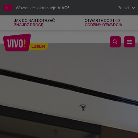
Wszystkie lokalizacje
VIVO!
Polski
JAK DO NAS DOTRZEĆ
OTWARTE DO 21:00
ZNAJDŹ DROGĘ
GODZINY OTWARCIA
Biżuteria, zegarki, pierścionki, kolczyki, naszyjniki
LUBLIN
Lublin