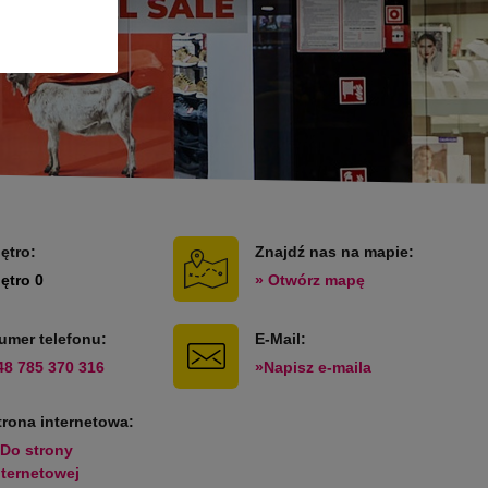
iętro:
Znajdź nas na mapie:
iętro 0
» Otwórz mapę
umer telefonu:
E-Mail:
48 785 370 316
»Napisz e-maila
trona internetowa:
 Do strony
nternetowej