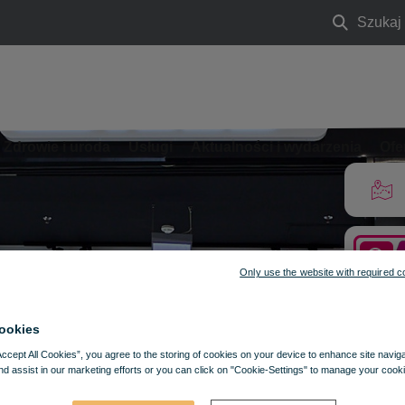
Szukaj
Szukaj
Zdrowie i uroda
Usługi
Aktualności i wydarzenia
Ofe
Only use the website with required c
ookies
Accept All Cookies”, you agree to the storing of cookies on your device to enhance site navig
nd assist in our marketing efforts or you can click on "Cookie-Settings" to manage your cooki