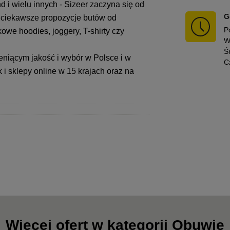
 i wielu innych - Sizeer zaczyna się od
G
ajciekawsze propozycje butów od
P
owe hoodies, joggery, T-shirty czy
W
Ś
ceniącym jakość i wybór w Polsce i w
C
i sklepy online w 15 krajach oraz na
Więcej ofert w kategorii Obuwie