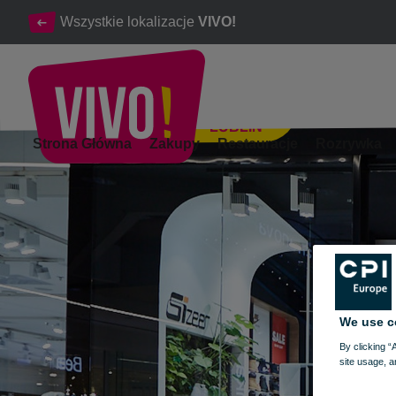
Wszystkie lokalizacje
VIVO!
LUBLIN
Najlepszy streetwear od kultowych i lubianych brandów.
Strona Główna
Zakupy
Restauracje
Rozrywka
Lublin
We use c
By clicking “
site usage, a