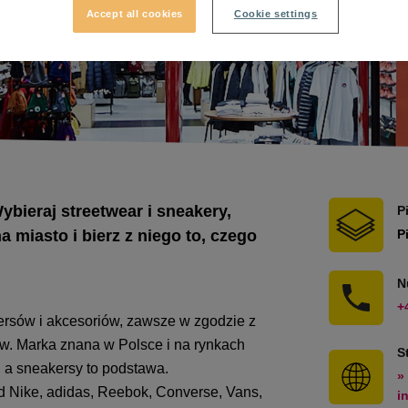
Accept all cookies
Cookie settings
ybieraj streetwear i sneakery,
P
a miasto i bierz z niego to, czego
P
N
+
kersów i akcesoriów, zawsze w zgodzie z
w. Marka znana w Polsce i na rynkach
S
, a sneakersy to podstawa.
»
d Nike, adidas, Reebok, Converse, Vans,
i