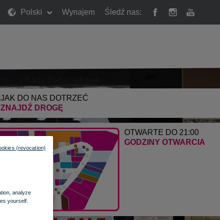
Polski
Wynajem
Śledź nas:
rty
»
Karta Podarunkowa
JAK DO NAS DOTRZEĆ
ZNAJDŹ DROGĘ
OTWARTE DO 21:00
GODZINY OTWARCIA
ookies (revocation)
ation, analyze
es yourself.