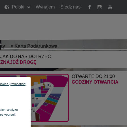
Polski
Wynajem
Śledź nas:
rty
»
Karta Podarunkowa
JAK DO NAS DOTRZEĆ
ZNAJDŹ DROGĘ
OTWARTE DO 21:00
GODZINY OTWARCIA
ookies (revocation)
ation, analyze
es yourself.