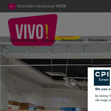
Wszystkie lokalizacje
VIVO!
LUBLIN
Skórzane obuwie męskie, damskie, galanteria skórzana
Strona Główna
Zakupy
Restauracje
Rozrywka
Lublin
We use c
By clicking “
site usage, a