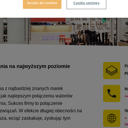
Accept all cookies
Cookie settings
ania na najwyższym poziomie
P
P
dna z najbardziej znanych marek
N
 jak najlepszym połączeniu walorów
+
ia. Sukces firmy to połączenie
ozwiązań. W efekcie długiej obecności na
S
wsza, wciąż zaskakuje, zyskując tym
»
i