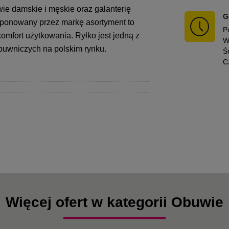
ie damskie i męskie oraz galanterię
G
proponowany przez markę asortyment to
P
omfort użytkowania. Ryłko jest jedną z
W
obuwniczych na polskim rynku.
Ś
C
Więcej ofert w kategorii Obuwie