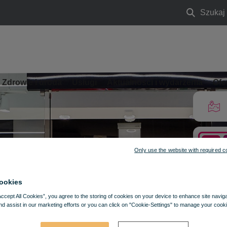
Szukaj
Szukaj
Zdrowie i uroda
Usługi
Aktualności i wydarzenia
Ofe
Only use the website with required c
ookies
Accept All Cookies”, you agree to the storing of cookies on your device to enhance site navig
nd assist in our marketing efforts or you can click on "Cookie-Settings" to manage your cooki