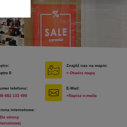
iętro:
Znajdź nas na mapie:
iętro 0
» Otwórz mapę
umer telefonu:
E-Mail:
48 882 133 490
»Napisz e-maila
trona internetowa:
 Do strony
nternetowej