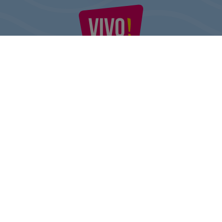
VIVO! TO MARKA NALEŻĄCA DO CPI EUROPE
Za marką VIVO! stoi firma z bogatym doświadczeniem na rynku
centrów handlowych.
» O CPI Europe
» O VIVO!
MAPA STRONY:
» Zakupy
» Health & Beauty PL
» Restauracje
» Regulamin Centrum
» Rozrywka