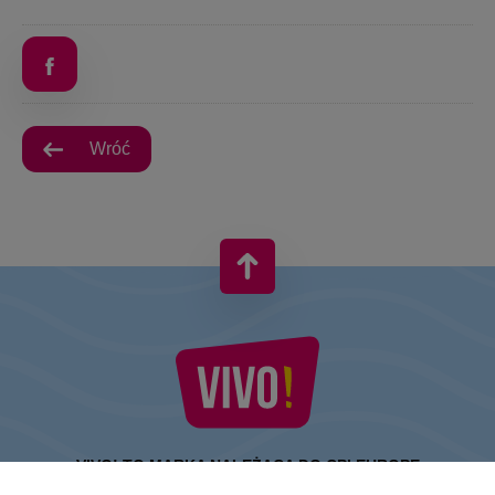
Wróć
VIVO! TO MARKA NALEŻĄCA DO CPI EUROPE