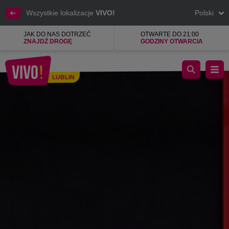
Wszystkie lokalizacje
VIVO!
Polski
JAK DO NAS DOTRZEĆ
OTWARTE DO 21:00
ZNAJDŹ DROGĘ
GODZINY OTWARCIA
mBank - lider bankowości internetowej w Polsce.
LUBLIN
Lublin