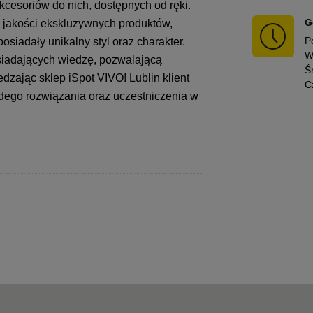
kcesoriów do nich, dostępnych od ręki.
G
j jakości ekskluzywnych produktów,
P
osiadały unikalny styl oraz charakter.
W
osiadających wiedzę, pozwalającą
Ś
dzając sklep iSpot VIVO! Lublin klient
C
dego rozwiązania oraz uczestniczenia w