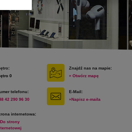
iętro:
Znajdź nas na mapie:
iętro 0
» Otwórz mapę
umer telefonu:
E-Mail:
48 42 290 96 30
»Napisz e-maila
trona internetowa:
 Do strony
nternetowej