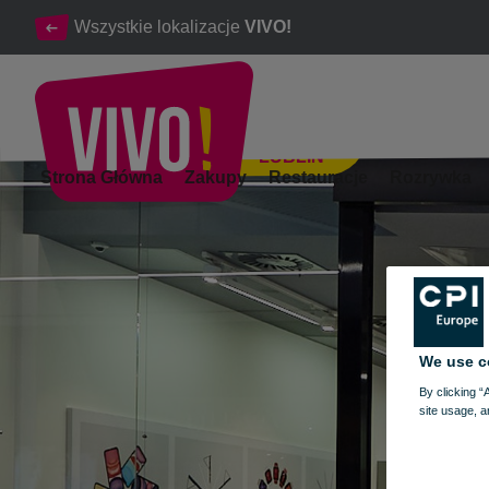
Wszystkie lokalizacje
VIVO!
LUBLIN
Największy Oficjalny Apple Premium Reseller w Polsce
Strona Główna
Zakupy
Restauracje
Rozrywka
Lublin
We use c
By clicking “
site usage, a