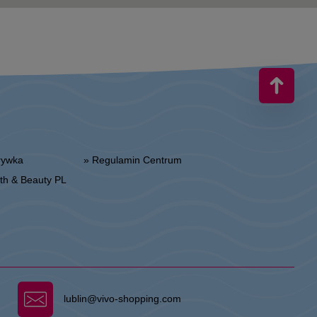
zrywka
» Regulamin Centrum
alth & Beauty PL
lublin@vivo-shopping.com