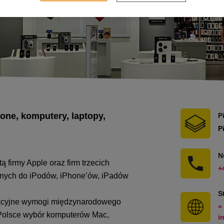
hone, komputery, laptopy,
P
P
N
ą firmy Apple oraz firm trzecich
+
rnych do iPodów, iPhone’ów, iPadów
S
rykcyjne wymogi międzynarodowego
»
 Polsce wybór komputerów Mac,
i