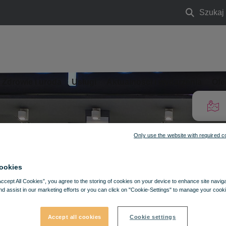
Szukaj
Szukaj
Zdrowie i uroda
Usługi
Aktualności i wydarzenia
Ofe
Only use the website with required c
ookies
Accept All Cookies”, you agree to the storing of cookies on your device to enhance site navig
nd assist in our marketing efforts or you can click on "Cookie-Settings" to manage your cooki
Accept all cookies
Cookie settings