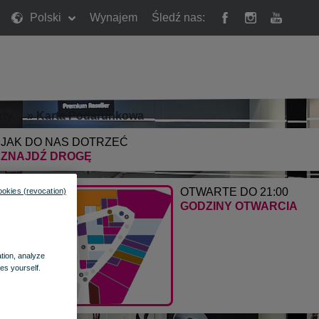
Polski
Wynajem
Śledź nas:
rty
»
Karta Podarunkowa
JAK DO NAS DOTRZEĆ
ZNAJDŹ DROGĘ
OTWARTE DO 21:00
ookies (revocation)
GODZINY OTWARCIA
ation, analyze
es yourself.