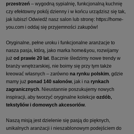
przestrzeń
– wygodną sypialnię, funkcjonalną kuchnię
czy efektowny pokój dzienny i w końcu urządzisz się tak,
jak lubisz! Odwiedź nasz salon lub stronę:
https://home-
you.com
i oddaj się przyjemności zakupów!
Oryginalne, pełne uroku i funkcjonalne aranżacje to
nasza pasja, którą, jako marka home&you, rozwijamy
już
od prawie 20 lat
. Bacznie śledzimy nowe trendy w
branży wnętrzarskiej, nie boimy się przy tym także
kreować własnych – zarówno
na rynku polskim
, gdzie
mamy już
ponad 140 salonów
, jak i na
rynkach
zagranicznych
. Nieustannie poszukujemy nowych
inspiracji, aby tworzyć oryginalne kolekcje
ozdób,
tekstyliów i domowych akcesoriów
.
Naszą misją jest dzielenie się pasją do pięknych,
unikalnych aranżacji i nieszablonowym podejściem do