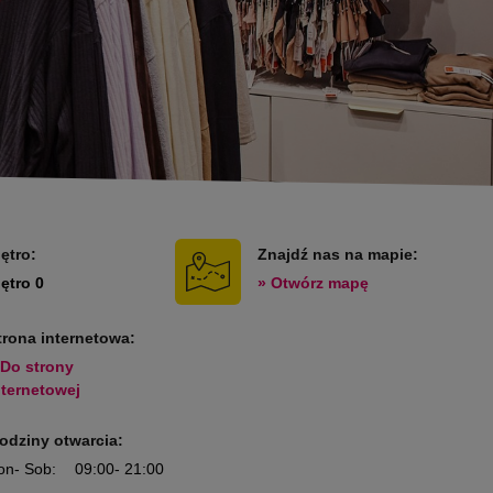
iętro:
Znajdź nas na mapie:
iętro 0
» Otwórz mapę
trona internetowa:
 Do strony
nternetowej
odziny otwarcia:
on
- Sob
:
09:00
- 21:00