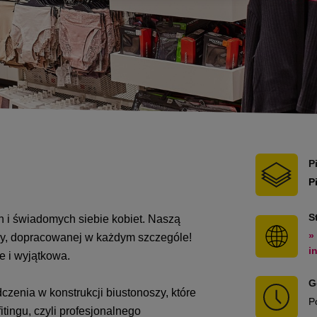
P
P
S
h i świadomych siebie kobiet. Naszą
»
ny, dopracowanej w każdym szczególe!
i
e i wyjątkowa.
G
zenia w konstrukcji biustonoszy, które
P
tingu, czyli profesjonalnego