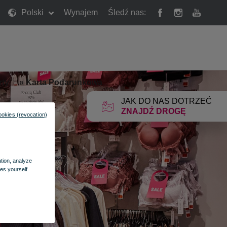
Polski
Wynajem
Śledź nas:
rty
»
Karta Podarunkowa
JAK DO NAS DOTRZEĆ
ZNAJDŹ DROGĘ
ookies (revocation)
ation, analyze
es yourself.