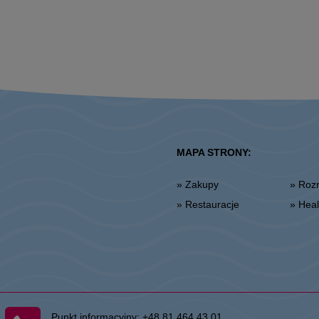
MAPA STRONY:
» Zakupy
» Ro
» Restauracje
» He
Punkt informacyjny:
+48 81 464 43 01