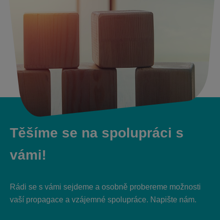
Těšíme se na spolupráci s
vámi!
Rádi se s vámi sejdeme a osobně probereme možnosti
vaší propagace a vzájemné spolupráce. Napište nám.