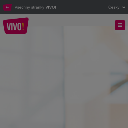
Všechny stránky
VIVO!
Česky
Objevte možnosti reklamy v obchodních centrech VIVO!
VIVO! - Reklama